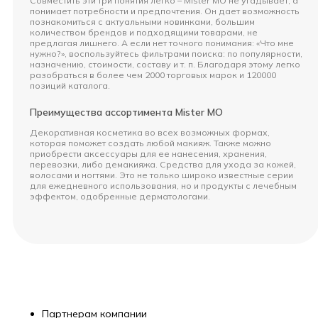
Совместить эти три понятия легко – Mister MO не угадывает, а
понимает потребности и предпочтения. Он дает возможность
познакомиться с актуальными новинками, большим
количеством брендов и подходящими товарами, не
предлагая лишнего. А если нет точного понимания: «Что мне
нужно?», воспользуйтесь фильтрами поиска: по популярности,
назначению, стоимости, составу и т. п. Благодаря этому легко
разобраться в более чем 2000 торговых марок и 120000
позиций каталога.
Преимущества ассортимента Mister MO
Декоративная косметика во всех возможных формах,
которая поможет создать любой макияж. Также можно
приобрести аксессуары для ее нанесения, хранения,
перевозки, либо демакияжа. Средства для ухода за кожей,
волосами и ногтями. Это не только широко известные серии
для ежедневного использования, но и продукты с лечебным
эффектом, одобренные дерматологами.
Партнерам компании